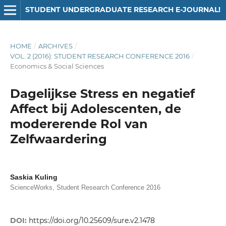
STUDENT UNDERGRADUATE RESEARCH E-JOURNAL!
HOME
/
ARCHIVES
/
VOL. 2 (2016): STUDENT RESEARCH CONFERENCE 2016
/
Economics & Social Sciences
Dagelijkse Stress en negatief
Affect bij Adolescenten, de
modererende Rol van
Zelfwaardering
Saskia Kuling
ScienceWorks, Student Research Conference 2016
DOI:
https://doi.org/10.25609/sure.v2.1478