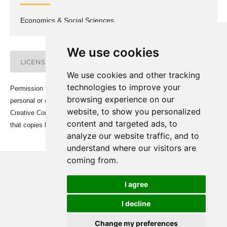
Economics & Social Sciences
We use cookies
LICENSE
We use cookies and other tracking
technologies to improve your
Permission to make digital or hard copies of all or part of this work for
browsing experience on our
personal or classroom use is granted under the conditions of the
website, to show you personalized
Creative Commons Attribution-Share Alike (CC BY-SA) license and
content and targeted ads, to
that copies bear this notice and the full citation on the first page.
analyze our website traffic, and to
understand where our visitors are
coming from.
I agree
I decline
Change my preferences