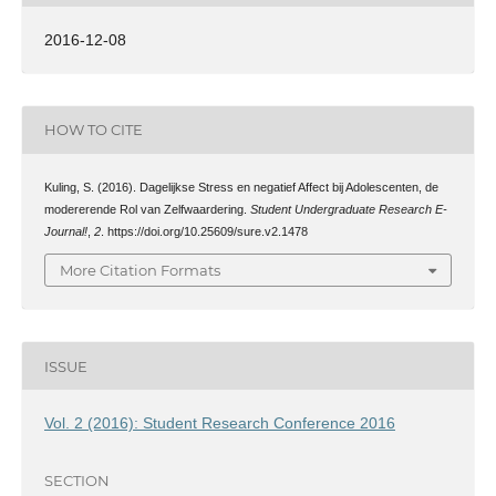
2016-12-08
HOW TO CITE
Kuling, S. (2016). Dagelijkse Stress en negatief Affect bij Adolescenten, de
modererende Rol van Zelfwaardering.
Student Undergraduate Research E-
Journal!
,
2
. https://doi.org/10.25609/sure.v2.1478
More Citation Formats
ISSUE
Vol. 2 (2016): Student Research Conference 2016
SECTION